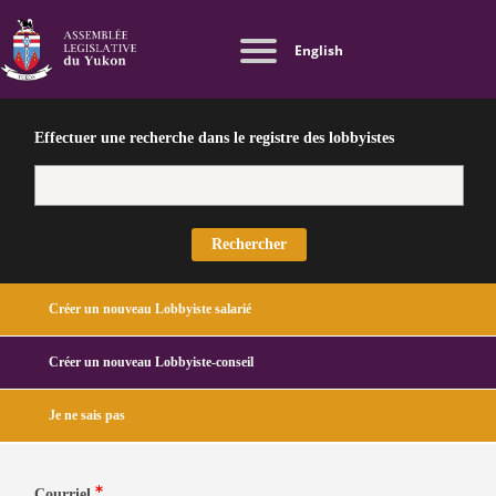
Aller
Passer
Se connecter
English
au
à
Lobbyistes
Menu
contenu
la
Membres du public
principal
version
Directives
du
HTML
Effectuer une recherche dans le registre des lobbyistes
compte
simplifiée
de
l'utilisateur
Rechercher
Onglets
Créer un nouveau Lobbyiste salarié
principaux
Créer un nouveau Lobbyiste-conseil
(onglet
actif)
Je ne sais pas
Courriel