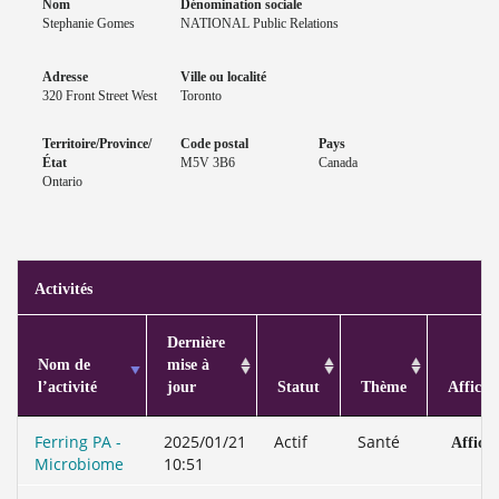
Nom
Dénomination sociale
Stephanie Gomes
NATIONAL Public Relations
Adresse
Ville ou localité
320 Front Street West
Toronto
Territoire/Province/
Code postal
Pays
État
M5V 3B6
Canada
Ontario
Activités
Dernière
Nom de
mise à
l’activité
jour
Statut
Thème
Affiche
Ferring PA -
2025/01/21
Actif
Santé
Affich
Microbiome
10:51