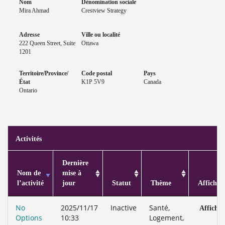
Nom
Dénomination sociale
Mira Ahmad
Crestview Strategy
Adresse
Ville ou localité
222 Queen Street, Suite
Ottawa
1201
Territoire/Province/
Code postal
Pays
État
K1P 5V9
Canada
Ontario
Activités
Dernière
Nom de
mise à
l’activité
jour
Statut
Thème
Afficher
No
2025/11/17
Inactive
Santé,
Afficher
Options
10:33
Logement,