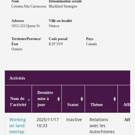
Nom
Dénomination sociale
Cristina Aliu Carrascosa
Blackbird Strategies
Adresse
Ville ou localité
1015-222 Queen St
Ottawa
Territoire/Province/
Code postal
Pays
État
K1P 5V9
Canada
Ontario
Activités
Dernière
Nom de
mise à
l’activité
jour
Statut
Thème
Affich
Working
2025/11/17
Inactive
Relations
Affic
on land
10:33
avec les
overlap
Autochtones