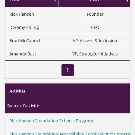
Rick Hansen
Founder
Doramy Ehling
CEO
Brad McCannell
VP, Access & Inclusion
Amanda Basi
VP, Strategic Initiatives
1
Activités
Nom de l’activité
Rick Hansen Foundation Schools Program
Rick Hansen Foundation Accessibility Certification™ ( program