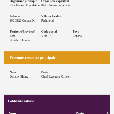
Organisme juridique
Organisme exploitant
Rick Hansen Foundation
Rick Hansen Foundation
Adresse
Ville ou localité
300-3820 Cessna Dr
Richmond
Territoire/Province/
Code postal
Pays
État
V7B 0A2
Canada
British Columbia
Personne-ressource principale
Nom
Poste
Doramy Ehling
Chief Executive Officer
Lobbyiste salarié
Nom
Poste