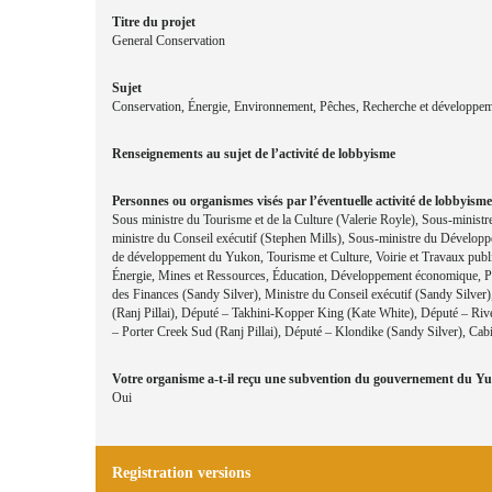
Titre du projet
General Conservation
Sujet
Conservation, Énergie, Environnement, Pêches, Recherche et développe
Renseignements au sujet de l’activité de lobbyisme
Personnes ou organismes visés par l’éventuelle activité de lobbyisme
Sous ministre du Tourisme et de la Culture (Valerie Royle), Sous-minist
ministre du Conseil exécutif (Stephen Mills), Sous-ministre du Dévelop
de développement du Yukon, Tourisme et Culture, Voirie et Travaux publi
Énergie, Mines et Ressources, Éducation, Développement économique, Pr
des Finances (Sandy Silver), Ministre du Conseil exécutif (Sandy Silve
(Ranj Pillai), Député – Takhini-Kopper King (Kate White), Député – R
– Porter Creek Sud (Ranj Pillai), Député – Klondike (Sandy Silver), Ca
Votre organisme a-t-il reçu une subvention du gouvernement du Yu
Oui
Registration versions