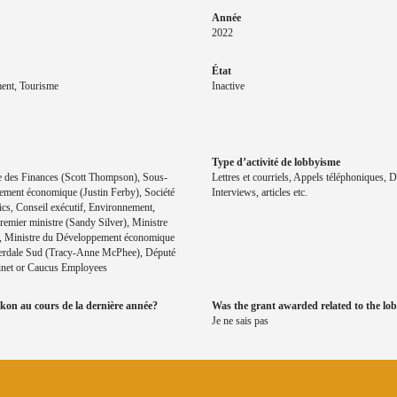
Année
2022
État
ment, Tourisme
Inactive
Type d’activité de lobbyisme
re des Finances (Scott Thompson), Sous-
Lettres et courriels, Appels téléphoniques, 
pement économique (Justin Ferby), Société
Interviews, articles etc.
cs, Conseil exécutif, Environnement,
emier ministre (Sandy Silver), Ministre
r), Ministre du Développement économique
iverdale Sud (Tracy-Anne McPhee), Député
binet or Caucus Employees
kon au cours de la dernière année?
Was the grant awarded related to the lob
Je ne sais pas