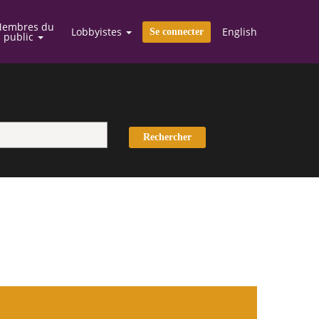
embres du
Lobbyistes
English
Se connecter
public
eur
Rechercher